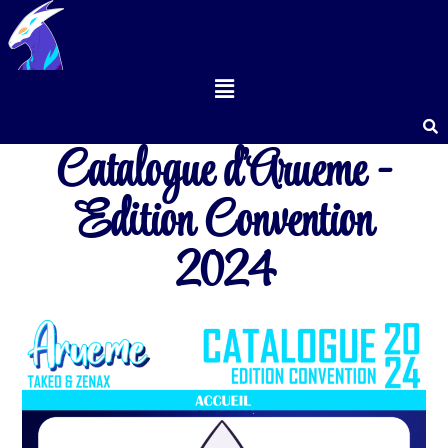
Catalogue d'Arueme -
Edition Convention
2024