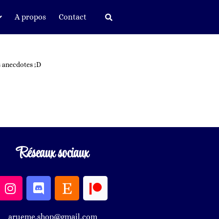
A propos
Contact
s anecdotes ;D
Réseaux sociaux
arueme.shop@gmail.com