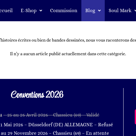
ccueil
E-Shop
Commission
Blog
Soul Mark
histoires écrites ou bien de bandes dessinées, nous vous raconterons de
Il n’y a aucun article publié actuellement dans cette catégorie.
Conventions 2026
u
– 25 au 26 Avril 2026
– Chassieu
(69
)
– Validé
31 Mai 2026 – Düsseldorf (DE) ALLEMAGNE – Refusé
8 au 29 Novembre 2026
– Chassieu
(69
)
– En attente