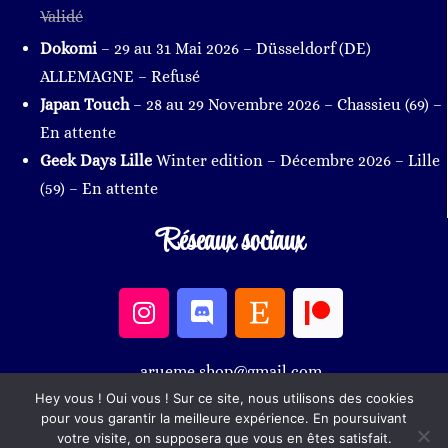
Validé
Dokomi
– 29 au 31 Mai 2026 – Düsseldorf (DE)
ALLEMAGNE – Refusé
Japan Touch
– 28 au 29 Novembre 2026
– Chassieu
(69
)
–
En attente
Geek Days Lille
Winter edition – Décembre 2026 – Lille
(59) – En attente
Réseaux sociaux
arueme.shop@gmail.com
Hey vous ! Oui vous ! Sur ce site, nous utilisons des cookies
pour vous garantir la meilleure expérience. En poursuivant
votre visite, on supposera que vous en êtes satisfait.
© Arueme – Ce site est hébergé par OVH et Wordpress – Theme